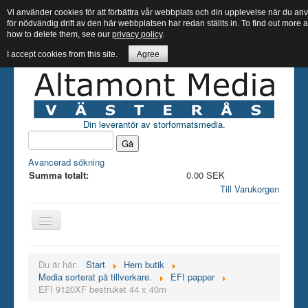
Vi använder cookies för att förbättra vår webbplats och din upplevelse när du 
för nödvändig drift av den här webbplatsen har redan ställts in. To find out more
how to delete them, see our
privacy policy
.
I accept cookies from this site.
Agree
Din leverantör av storformatsmedia.
Avancerad sökning
Summa totalt:
0.00 SEK
Till Varukorgen
Hem butik
Du är här:
Start
Hem butik
Media sorterat på tillverkare.
EFI papper
Bläck
EFI 9120XF bestruket 44 x 40m
Papper