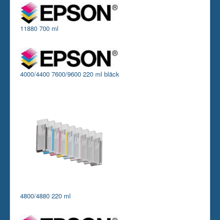
Skrivare
11880 700 ml
Tillbehör
Kontakt oss
4000/4400 7600/9600 220 ml bläck
4800/4880 220 ml