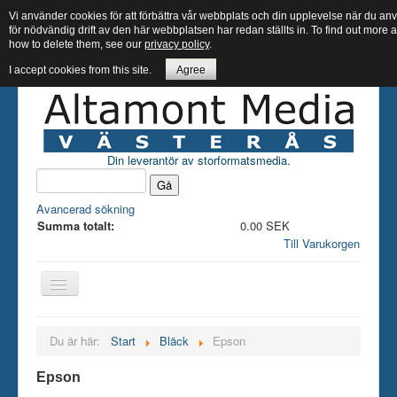
Vi använder cookies för att förbättra vår webbplats och din upplevelse när du 
för nödvändig drift av den här webbplatsen har redan ställts in. To find out more
how to delete them, see our
privacy policy
.
I accept cookies from this site.
Agree
Din leverantör av storformatsmedia.
Avancerad sökning
Summa totalt:
0.00 SEK
Till Varukorgen
Hem butik
Du är här:
Start
Bläck
Epson
Bläck
Epson
Papper