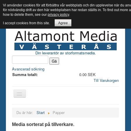
Vi använder cookies för att förbättra vår webbplats och din upplevelse när du 
för nödvändig drift av den här webbplatsen har redan ställts in. To find out more
how to delete them, see our
privacy policy
.
I accept cookies from this site.
Agree
Din leverantör av storformatsmedia.
Avancerad sökning
Summa totalt:
0.00 SEK
Till Varukorgen
Hem butik
Du är här:
Start
Papper
Bläck
Media sorterat på tillverkare.
Papper