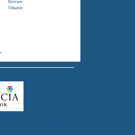
Skrivare
Tillbehör
bH
Tillbaka till toppen