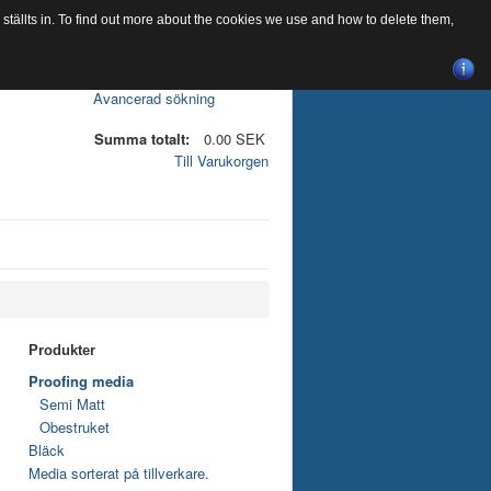
tällts in. To find out more about the cookies we use and how to delete them,
Avancerad sökning
Summa totalt:
0.00 SEK
Till Varukorgen
Produkter
Proofing media
Semi Matt
Obestruket
Bläck
Media sorterat på tillverkare.