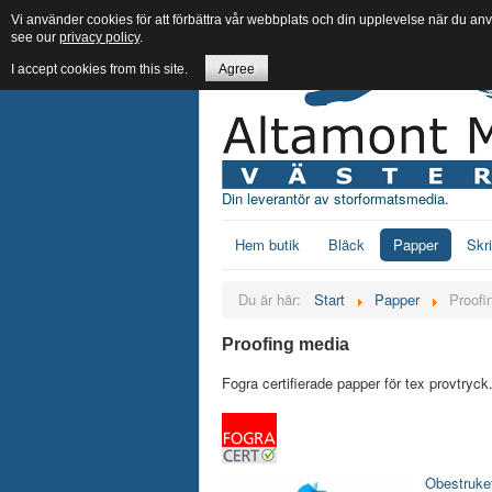
Vi använder cookies för att förbättra vår webbplats och din upplevelse när du an
see our
privacy policy
.
I accept cookies from this site.
Agree
Din leverantör av storformatsmedia.
Hem butik
Bläck
Papper
Skr
Du är här:
Start
Papper
Proofi
Proofing media
Fogra certifierade papper för tex provtryck
Obestruke