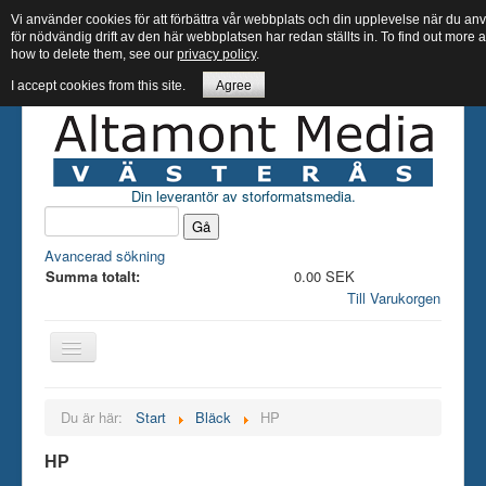
Vi använder cookies för att förbättra vår webbplats och din upplevelse när du 
för nödvändig drift av den här webbplatsen har redan ställts in. To find out more
how to delete them, see our
privacy policy
.
I accept cookies from this site.
Agree
Din leverantör av storformatsmedia.
Avancerad sökning
Summa totalt:
0.00 SEK
Till Varukorgen
Hem butik
Du är här:
Start
Bläck
HP
Bläck
HP
Papper