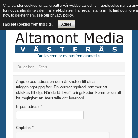
Vi använder cookies för att förbättra vår webbplats och din upplevelse när du 
för nödvändig drift av den här webbplatsen har redan ställts in. To find out more
how to delete them, see our
privacy policy
.
I accept cookies from this site.
Agree
Din leverantör av storformatsmedia.
Du är här:
Start
Ange e-postadressen som är knuten till dina
inloggningsuppgifter. En verifieringskod kommer att
skickas till dig. När du fått verifieringskoden kommer du att
ha möjlighet att återställa ditt lösenord.
E-postadress
*
Captcha
*