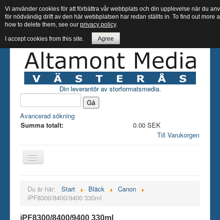
Vi använder cookies för att förbättra vår webbplats och din upplevelse när du 
för nödvändig drift av den här webbplatsen har redan ställts in. To find out more
how to delete them, see our
privacy policy
.
I accept cookies from this site.
Agree
Din leverantör av storformatsmedia.
Avancerad sökning
Summa totalt:
0.00 SEK
Till Varukorgen
Hem butik
Du är här:
Start
Bläck
Canon
iPF8300/8400/9400 330ml
Bläck
Papper
iPF8300/8400/9400 330ml