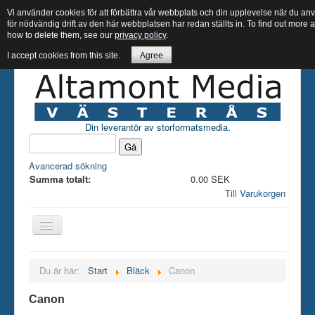
Vi använder cookies för att förbättra vår webbplats och din upplevelse när du 
för nödvändig drift av den här webbplatsen har redan ställts in. To find out more
how to delete them, see our
privacy policy
.
I accept cookies from this site.
Agree
Din leverantör av storformatsmedia.
Avancerad sökning
Summa totalt:
0.00 SEK
Till Varukorgen
Hem butik
Du är här:
Start
Bläck
Canon
Bläck
Canon
Papper