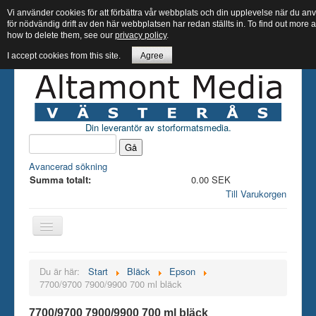
Vi använder cookies för att förbättra vår webbplats och din upplevelse när du 
för nödvändig drift av den här webbplatsen har redan ställts in. To find out more
how to delete them, see our
privacy policy
.
I accept cookies from this site.
Agree
Din leverantör av storformatsmedia.
Avancerad sökning
Summa totalt:
0.00 SEK
Till Varukorgen
Hem butik
Du är här:
Start
Bläck
Epson
7700/9700 7900/9900 700 ml bläck
Bläck
Papper
7700/9700 7900/9900 700 ml bläck