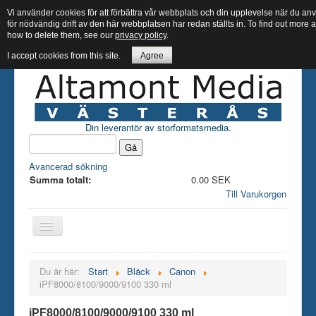
Vi använder cookies för att förbättra vår webbplats och din upplevelse när du 
för nödvändig drift av den här webbplatsen har redan ställts in. To find out more
how to delete them, see our
privacy policy
.
I accept cookies from this site.
Agree
Din leverantör av storformatsmedia.
Avancerad sökning
Summa totalt:
0.00 SEK
Till Varukorgen
Hem butik
Du är här:
Start
Bläck
Canon
iPF8000/8100/9000/9100 330 ml
Bläck
Papper
iPF8000/8100/9000/9100 330 ml