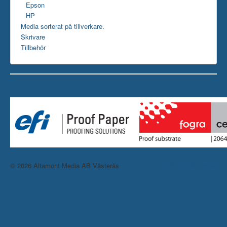
Epson
HP
Media sorterat på tillverkare.
Skrivare
Tillbehör
© 2026 Altamont Media AB Västerås
Tillbaka till toppen