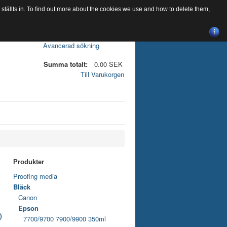
tällts in. To find out more about the cookies we use and how to delete them,
Avancerad sökning
Summa totalt:
0.00 SEK
Till Varukorgen
Produkter
Proofing media
Bläck
Canon
Epson
0
7700/9700 7900/9900 350ml