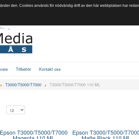
vänder den. Cookies används för nödvändig drift av den här webbplatsen har redan s
ivare
Tillbehör
Kontakt oss
T3000/T5000/T7000
T3000/T5000/T7000 110 ML
Epson T3000/T5000/T7000
Epson T3000/T5000/T700
Magenta 110 ML
Matte Black 110 ML