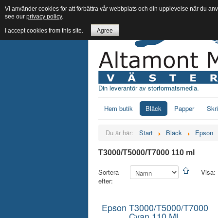
Vi använder cookies för att förbättra vår webbplats och din upplevelse när du an
see our
privacy policy
.
I accept cookies from this site.
Agree
Din leverantör av storformatsmedia.
Hem butik
Bläck
Papper
Skr
Du är här:
Start
Bläck
Epson
T3000/T5000/T7000 110 ml
Sortera
Visa:
efter:
Epson T3000/T5000/T7000
Cyan 110 ML