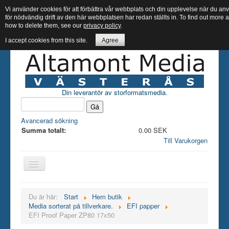
Vi använder cookies för att förbättra vår webbplats och din upplevelse när du 
för nödvändig drift av den här webbplatsen har redan ställts in. To find out more
how to delete them, see our
privacy policy
.
I accept cookies from this site.
Agree
Din leverantör av storformatsmedia.
Avancerad sökning
Summa totalt:
0.00 SEK
Till Varukorgen
Hem butik
Du är här:
Start
Hem butik
Media sorterat på tillverkare.
EFI papper
Bläck
EFI Proof Paper ZP80 17x50
Papper