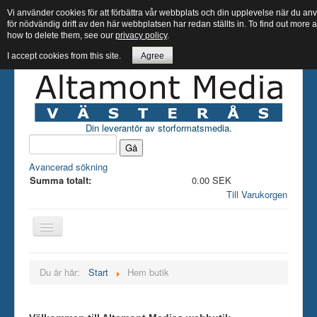
Vi använder cookies för att förbättra vår webbplats och din upplevelse när du 
för nödvändig drift av den här webbplatsen har redan ställts in. To find out more
how to delete them, see our
privacy policy
.
I accept cookies from this site.
Agree
Din leverantör av storformatsmedia.
Avancerad sökning
Summa totalt:
0.00 SEK
Till Varukorgen
Hem butik
Du är här:
Start
Hem butik
Bläck
Papper