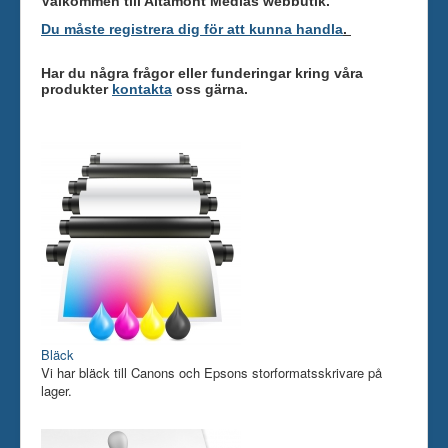
Välkommen till Altamont Medias webbutik.
Skrivare
Du måste registrera dig för att kunna handla
.
Tillbehör
Har du några frågor eller funderingar kring våra
produkter
kontakta
oss gärna.
Kontakt oss
Bläck
Vi har bläck till Canons och Epsons storformatsskrivare på
lager.