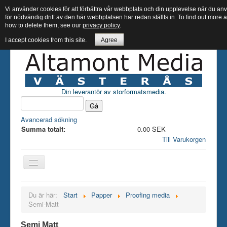
Vi använder cookies för att förbättra vår webbplats och din upplevelse när du 
för nödvändig drift av den här webbplatsen har redan ställts in. To find out more
how to delete them, see our
privacy policy
.
I accept cookies from this site.
Agree
Din leverantör av storformatsmedia.
Avancerad sökning
Summa totalt:
0.00 SEK
Till Varukorgen
Hem butik
Du är här:
Start
Papper
Proofing media
Semi-Matt
Bläck
Papper
Semi Matt